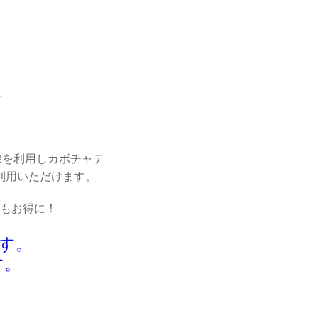
徴
回線を利用しカボチャテ
利用いただけます。
もお得に！
。
す。
す。