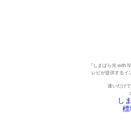
『しまばら光 wit
レビが提供するイ
速いだけで
し
標