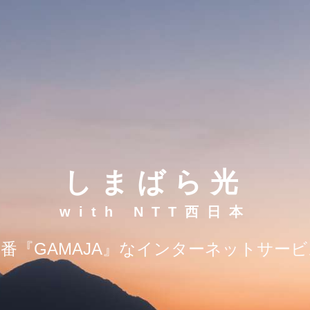
しまばら光
with NTT西日本
番『GAMAJA』なインターネットサー